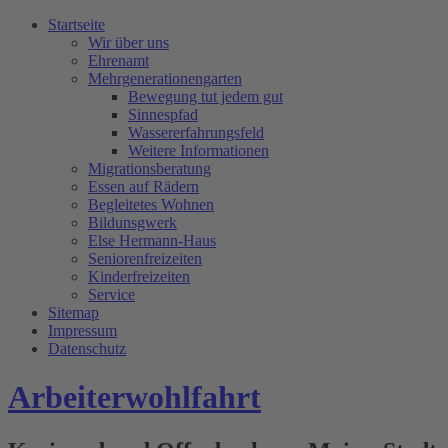
Startseite
Wir über uns
Ehrenamt
Mehrgenerationengarten
Bewegung tut jedem gut
Sinnespfad
Wassererfahrungsfeld
Weitere Informationen
Migrationsberatung
Essen auf Rädern
Begleitetes Wohnen
Bildunsgwerk
Else Hermann-Haus
Seniorenfreizeiten
Kinderfreizeiten
Service
Sitemap
Impressum
Datenschutz
Arbeiterwohlfahrt