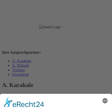
Ihre Ansprechpartner:
A. Karakale
A. Rafoud
Termine
Download
A. Karakale
Ali Karakale
Linsenberg 10
63065 Offenbach
069- 85002 320