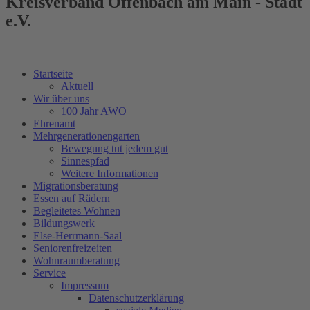
Kreisverband Offenbach am Main - Stadt
e.V.
Startseite
Aktuell
Wir über uns
100 Jahr AWO
Ehrenamt
Mehrgenerationengarten
Bewegung tut jedem gut
Sinnespfad
Weitere Informationen
Migrationsberatung
Essen auf Rädern
Begleitetes Wohnen
Bildungswerk
Else-Herrmann-Saal
Seniorenfreizeiten
Wohnraumberatung
Service
Impressum
Datenschutzerklärung