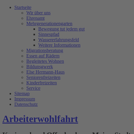
Startseite
Wir über uns
Ehrenamt
Mehrgenerationengarten
Bewegung tut jedem gut
Sinnespfad
Wassererfahrungsfeld
Weitere Informationen
Migrationsberatung
Essen auf Rädern
Begleitetes Wohnen
Bildunsgwerk
Else Hermann-Haus
Seniorenfreizeiten
Kinderfreizeiten
Service
Sitemap
Impressum
Datenschutz
Arbeiterwohlfahrt