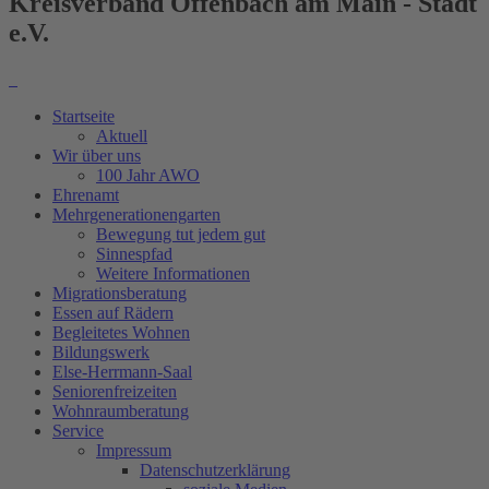
Kreisverband Offenbach am Main - Stadt
e.V.
Startseite
Aktuell
Wir über uns
100 Jahr AWO
Ehrenamt
Mehrgenerationengarten
Bewegung tut jedem gut
Sinnespfad
Weitere Informationen
Migrationsberatung
Essen auf Rädern
Begleitetes Wohnen
Bildungswerk
Else-Herrmann-Saal
Seniorenfreizeiten
Wohnraumberatung
Service
Impressum
Datenschutzerklärung