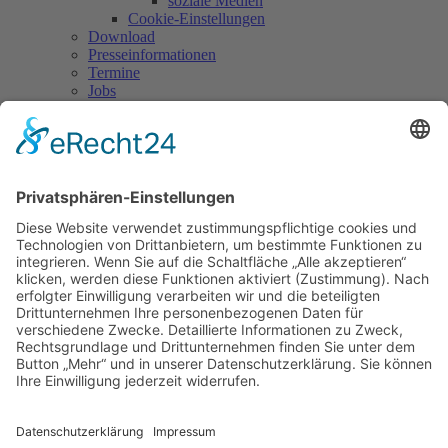
soziale Medien
Cookie-Einstellungen
Download
Presseinformationen
Termine
Jobs
Links
Kontakt
Login
Weronika Muran 1952 - 2023
Wir trauern um unsere Orchesterleiterin Weronika Muran. Weronika
spielte viele Jahre als Violinistin die „erste Geige“ im AWO-Salon-
Orchester.
Seit 2018 war sie auch die musikalische Leiterin und hat mit ihrer
Herzlichkeit und Hilfsbereitschaft ihre Freude am Leben und an der
Musik weitergegeben.